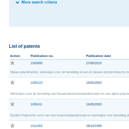
More search criteria
List of patents
Action
Publication no.
Publication date
1000895
27/05/2015
Nieuw polynitramine, werkwijze voor de bereiding ervan en nieuwe pyrotechnische m
1005223
16/05/2003
Werkwijze voor de bereiding van hexaazaisowurtzitaanderivaten en een alpha-polym
1005411
16/05/2003
Epsilon-Polymorfe vorm van een isowurtzitaanderivaat en werkwijze voor bereiding 
1011493
28/10/1999