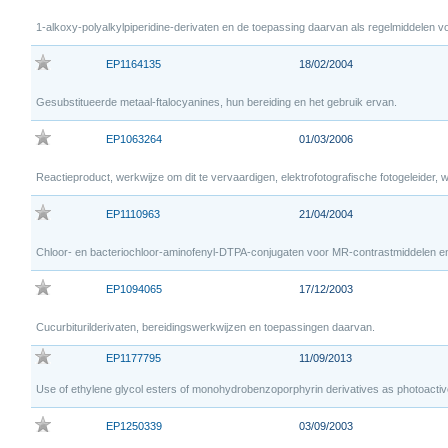
1-alkoxy-polyalkylpiperidine-derivaten en de toepassing daarvan als regelmiddelen vo
EP1164135
18/02/2004
Gesubstitueerde metaal-ftalocyanines, hun bereiding en het gebruik ervan.
EP1063264
01/03/2006
Reactieproduct, werkwijze om dit te vervaardigen, elektrofotografische fotogeleider, we
EP1110963
21/04/2004
Chloor- en bacteriochloor-aminofenyl-DTPA-conjugaten voor MR-contrastmiddelen en
EP1094065
17/12/2003
Cucurbiturilderivaten, bereidingswerkwijzen en toepassingen daarvan.
EP1177795
11/09/2013
Use of ethylene glycol esters of monohydrobenzoporphyrin derivatives as photoacti
EP1250339
03/09/2003