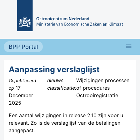
Overslaan en naar de inhoud gaan
menu
BPP Portal
Aanpassing verslaglijst
nieuws
Wijzigingen processen
Gepubliceerd
17
classificatie:
of procedures
op
December
Octrooiregistratie
2025
Een aantal wijzigingen in release 2.10 zijn voor u
relevant. Zo is de verslaglijst van de betalingen
aangepast.