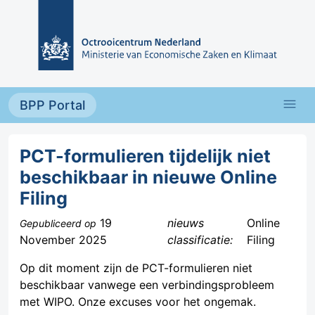
Overslaan en naar de inhoud gaan
menu
BPP Portal
PCT-formulieren tijdelijk niet
beschikbaar in nieuwe Online
Filing
19
nieuws
Online
Gepubliceerd op
November 2025
classificatie:
Filing
Op dit moment zijn de PCT-formulieren niet
beschikbaar vanwege een verbindingsprobleem
met WIPO. Onze excuses voor het ongemak.